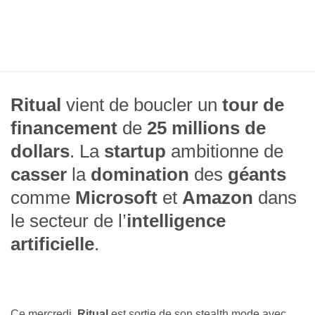
Ritual
vient de boucler un
tour de
financement
de
25 millions de
dollars
. La
startup
ambitionne de
casser
la
domination
des
géants
comme
Microsoft
et
Amazon
dans
le secteur de l’
intelligence
artificielle
.
Ce mercredi,
Ritual
est sortie de son stealth mode avec