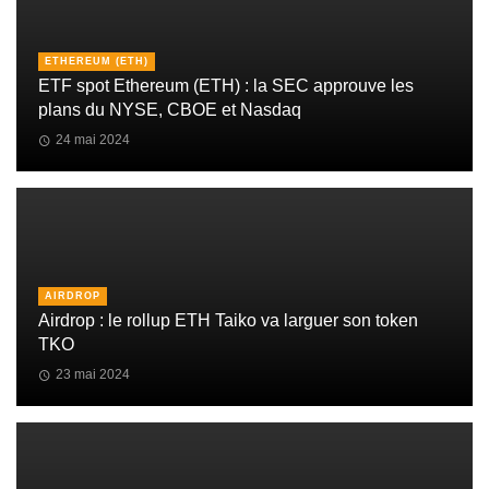
ETHEREUM (ETH)
ETF spot Ethereum (ETH) : la SEC approuve les
plans du NYSE, CBOE et Nasdaq
24 mai 2024
AIRDROP
Airdrop : le rollup ETH Taiko va larguer son token
TKO
23 mai 2024