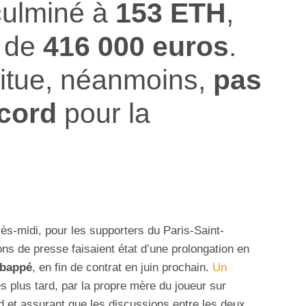
culminé à
153 ETH
,
t de
416 000 euros
.
titue, néanmoins,
pas
cord
pour la
ès-midi, pour les supporters du Paris-Saint-
ons de presse faisaient état d’une prolongation en
Mbappé
, en fin de contrat en juin prochain.
Un
s plus tard, par la propre mère du joueur sur
rd et assurant que les discussions entre les deux