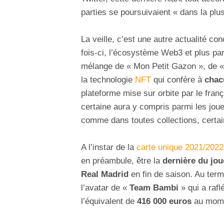
parties se poursuivaient « dans la plus
La veille, c’est une autre actualité c
fois-ci, l’écosystème Web3 et plus pa
mélange de « Mon Petit Gazon », de «
la technologie
NFT
qui confère à
chac
plateforme mise sur orbite par le fran
certaine aura y compris parmi les joue
comme dans toutes collections, certai
A l’instar de la
carte unique 2021/202
en préambule, être la
dernière du jou
Real Madrid
en fin de saison. Au term
l’avatar de «
Team Bambi
» qui a raf
l’équivalent de
416 000 euros
au momen