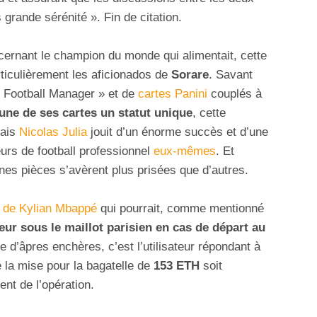
 grande sérénité ». Fin de citation.
oncernant le champion du monde qui alimentait, cette
rticulièrement les aficionados de
Sorare
. Savant
 Football Manager » et de
cartes Panini
couplés à
une de ses cartes un statut unique
, cette
çais
Nicolas Julia
jouit d’un énorme succès et d’une
urs de football professionnel
eux-mêmes
. Et
nes pièces s’avèrent plus prisées que d’autres.
2 de Kylian Mbappé
qui pourrait, comme mentionné
eur sous le maillot parisien en cas de départ au
e d’âpres enchères, c’est l’utilisateur répondant à
lé la mise pour la bagatelle de
153 ETH
soit
t de l’opération.