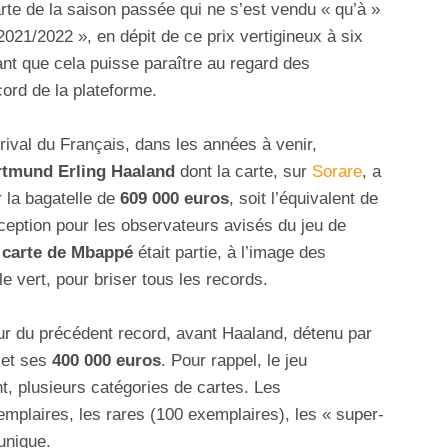
rte de la saison passée qui ne s’est vendu « qu’à »
2021/2022 », en dépit de ce prix vertigineux à six
ant que cela puisse paraître au regard des
ord de la plateforme.
d rival du Français, dans les années à venir,
tmund Erling Haaland
dont la carte, sur
Sorare
, a
r la bagatelle de
609 000 euros
, soit l’équivalent de
ception pour les observateurs avisés du jeu de
carte de Mbappé
était partie, à l’image des
e vert, pour briser tous les records.
ur du précédent record, avant Haaland, détenu par
et ses
400 000 euros
. Pour rappel, le jeu
t, plusieurs catégories de cartes. Les
plaires, les rares (100 exemplaires), les « super-
unique.