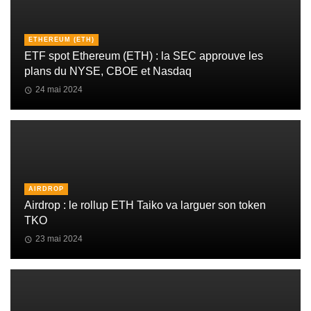
ETHEREUM (ETH)
ETF spot Ethereum (ETH) : la SEC approuve les
plans du NYSE, CBOE et Nasdaq
24 mai 2024
AIRDROP
Airdrop : le rollup ETH Taiko va larguer son token
TKO
23 mai 2024