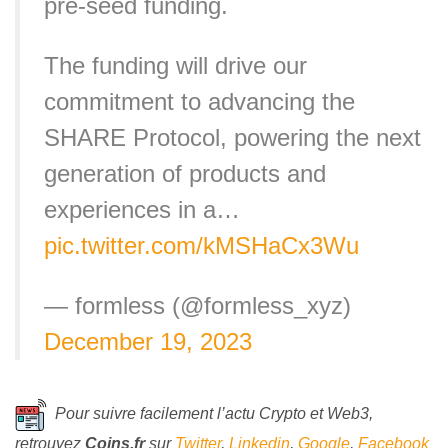
pre-seed funding.
The funding will drive our
commitment to advancing the
SHARE Protocol, powering the next
generation of products and
experiences in a…
pic.twitter.com/kMSHaCx3Wu
— formless (@formless_xyz)
December 19, 2023
Pour suivre facilement l’actu Crypto et Web3,
retrouvez
Coins
.fr
sur
Twitter
,
Linkedin
,
Google
,
Facebook