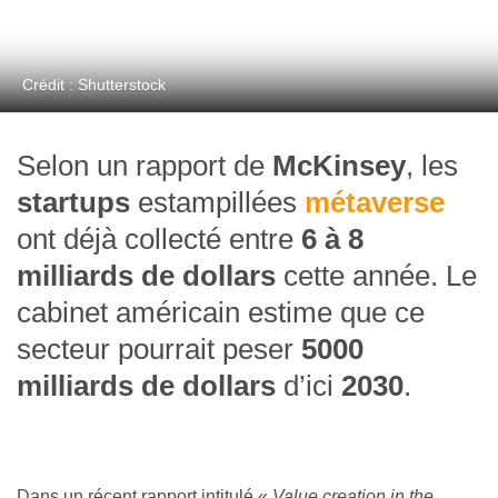
Crédit : Shutterstock
Selon un rapport de
McKinsey
, les
startups
estampillées
métaverse
ont déjà collecté entre
6 à 8
milliards de dollars
cette année. Le
cabinet américain estime que ce
secteur pourrait peser
5000
milliards de dollars
d’ici
2030
.
Dans un récent rapport intitulé «
Value creation in the