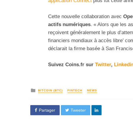
application Connect
plus tôt cette ann
Cette nouvelle collaboration avec
Ope
actifs numériques
. « Alors que les 
reçoivent généralement le plus d’atten
financiers mondiaux à accès libre’ co
déclarait la firme basée à San Francisc
Suivez
Coins
.fr sur
Twitter
,
Linkedi
BITCOIN (BTC)
FINTECH
NEWS
Partager
Tweeter