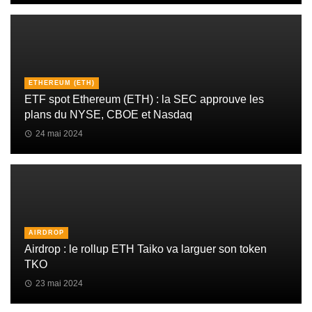
ETHEREUM (ETH)
ETF spot Ethereum (ETH) : la SEC approuve les
plans du NYSE, CBOE et Nasdaq
24 mai 2024
AIRDROP
Airdrop : le rollup ETH Taiko va larguer son token
TKO
23 mai 2024