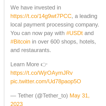
We have invested in
https://t.co/14g9wt7PCC
, a leading
local payment processing company.
You can now pay with
#USDt
and
#Bitcoin
in over 600 shops, hotels,
and restaurants.
Learn More 👉
https://t.co/WjrOAymJRv
pic.twitter.com/Ud78paop5O
— Tether (@Tether_to)
May 31,
2023