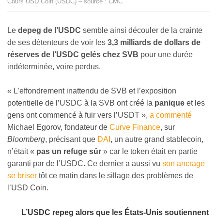
Cours USD Coin (USDC) – source : CMC
Le
depeg de l’USDC
semble ainsi découler de la crainte
de ses détenteurs de voir les
3,3 milliards de dollars de
réserves de l’USDC gelés chez SVB
pour une durée
indéterminée, voire perdus.
« L’effondrement inattendu de SVB et l’exposition
potentielle de l’USDC à la SVB ont créé la
panique
et les
gens ont commencé à fuir vers l’USDT »,
a commenté
Michael Egorov, fondateur de
Curve Finance
, sur
Bloomberg
, précisant que
DAI
, un autre grand stablecoin,
n’était «
pas un refuge sûr
» car le token était en partie
garanti par de l’USDC. Ce dernier a aussi vu
son ancrage
se briser
tôt ce matin dans le sillage des problèmes de
l’USD Coin.
L’USDC repeg alors que les États-Unis soutiennent