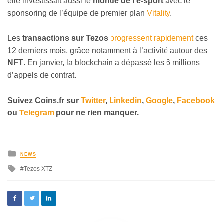
elle investissait aussi le
monde de l’e-sport
avec le
sponsoring de l’équipe de premier plan
Vitality
.
Les
transactions sur Tezos
progressent rapidement
ces
12 derniers mois, grâce notamment à l’activité autour des
NFT
. En janvier, la blockchain a dépassé les 6 millions
d’appels de contrat.
Suivez
Coins
.fr sur
Twitter
,
Linkedin
,
Google
,
Facebook
ou
Telegram
pour ne rien manquer.
NEWS
Tezos XTZ