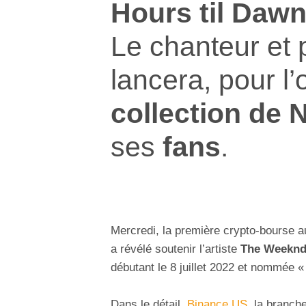
Hours til Daw
Le chanteur et
lancera, pour l
collection de 
ses
fans
.
Mercredi, la première crypto-bourse
a révélé soutenir l’artiste
The Weekn
débutant le 8 juillet 2022 et nommée 
Dans le détail,
Binance.US
, la branch