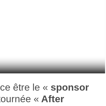
e être le
«
sponsor
 tournée
«
After