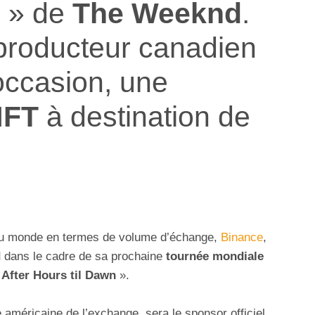
n
» de
The Weeknd
.
 producteur canadien
’occasion, une
NFT
à destination de
 au monde en termes de volume d’échange,
Binance
,
d
dans le cadre de sa prochaine
tournée mondiale
«
After Hours til Dawn
».
e américaine de l’exchange, sera le sponsor officiel