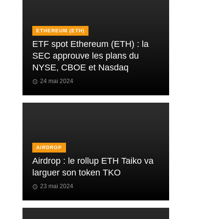
ETHEREUM (ETH)
ETF spot Ethereum (ETH) : la
SEC approuve les plans du
NYSE, CBOE et Nasdaq
24 mai 2024
AIRDROP
Airdrop : le rollup ETH Taiko va
larguer son token TKO
23 mai 2024