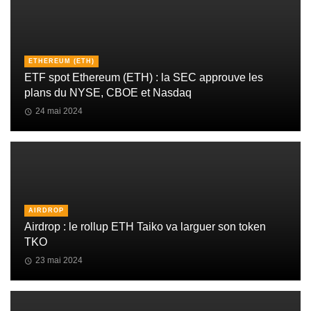
ETHEREUM (ETH)
ETF spot Ethereum (ETH) : la SEC approuve les
plans du NYSE, CBOE et Nasdaq
24 mai 2024
AIRDROP
Airdrop : le rollup ETH Taiko va larguer son token
TKO
23 mai 2024