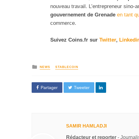
nouveau travail. L’entrepreneur sino-a
gouvernement de Grenade
en tant q
commerce.
Suivez
Coins
.fr sur
Twitter
,
Linkedi
NEWS
STABLECOIN
Partager
Tweeter
SAMIR HAMLADJI
Rédacteur et reporter
- Journal