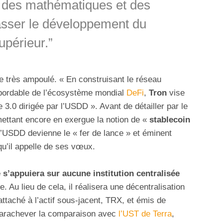
r des mathématiques et des
passer le développement du
upérieur.”
le très ampoulé. « En construisant le réseau
 abordable de l’écosystème mondial
DeFi
,
Tron
vise
e 3.0 dirigée par l’USDD ». Avant de détailler par le
mettant encore en exergue la notion de «
stablecoin
l’USDD devienne le « fer de lance » et éminent
qu’il appelle de ses vœux.
 s’appuiera sur aucune institution centralisée
e. Au lieu de cela, il réalisera une décentralisation
ttaché à l’actif sous-jacent, TRX, et émis de
 parachever la comparaison avec
l’UST de Terra
,