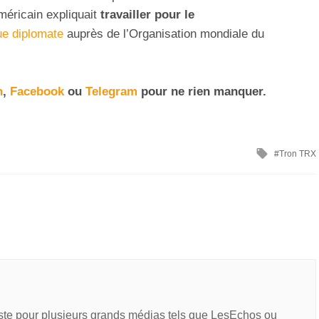
méricain expliquait
travailler pour le
ue diplomate
auprès de l’Organisation mondiale du
n
,
Facebook
ou
Telegram
pour ne rien manquer
.
Tron TRX
iste pour plusieurs grands médias tels que LesEchos ou