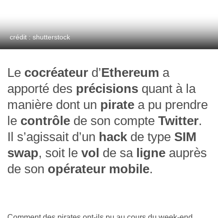
crédit : shutterstock
Le
cocréateur
d’
Ethereum
a
apporté des
précisions
quant à la
manière dont un
pirate
a pu prendre
le
contrôle
de son compte
Twitter
.
Il s’agissait d’un
hack
de type
SIM
swap
, soit le
vol
de sa
ligne
auprès
de son
opérateur mobile
.
Comment des pirates ont-ils pu au cours du week-end