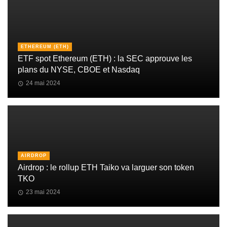
ETHEREUM (ETH)
ETF spot Ethereum (ETH) : la SEC approuve les
plans du NYSE, CBOE et Nasdaq
24 mai 2024
AIRDROP
Airdrop : le rollup ETH Taiko va larguer son token
TKO
23 mai 2024