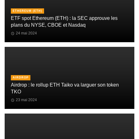
ETHEREUM (ETH)
ETF spot Ethereum (ETH) : la SEC approuve les
plans du NYSE, CBOE et Nasdaq
24 mai 2024
AIRDROP
Airdrop : le rollup ETH Taiko va larguer son token
TKO
23 mai 2024