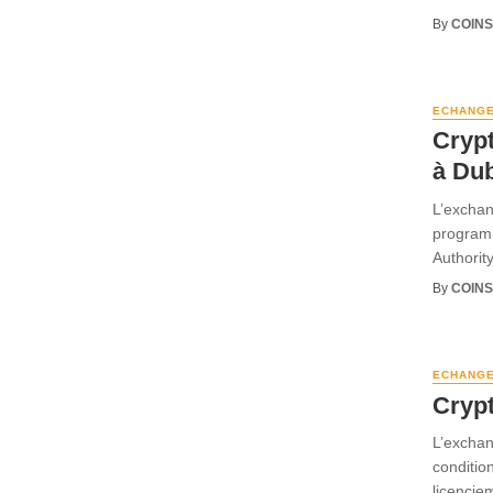
By
COINS
ECHANG
Crypt
à Du
L’exchan
programm
Authorit
By
COINS
ECHANG
Crypt
L’exchan
conditio
licenciem