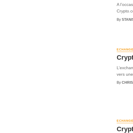
A l’occa
Crypto.c
By
STANI
ECHANG
Cryp
L’exchan
vers une
By
CHRI
ECHANG
Crypt