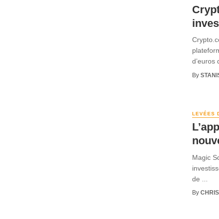
Crypt
inves
Crypto.c
platefor
d’euros d
By
STANI
LEVÉES 
L’app
nouv
Magic Sq
investis
de ...
By
CHRI