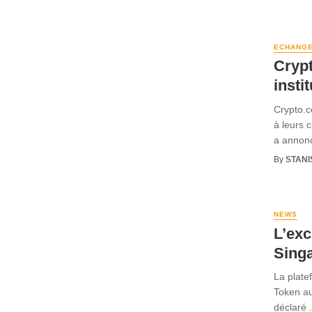
ECHANG
Crypt
insti
Crypto.c
à leurs c
a annoncé
By
STANI
NEWS
L’ex
Sing
La plate
Token au
déclaré .