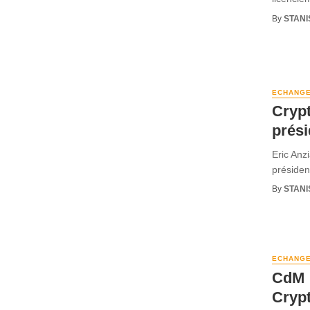
By
STANI
ECHANG
Cryp
prési
Eric Anz
président
By
STANI
ECHANG
CdM 
Cryp