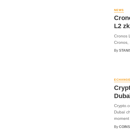
NEWS
Crono
L2 z
Cronos L
Cronos, 
By
STANI
ECHANG
Crypt
Duba
Crypto.c
Dubaï ch
moment a
By
COINS