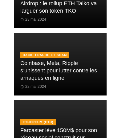
Airdrop : le rollup ETH Taiko va
larguer son token TKO
23 mai 2024
HACK, FRAUDE ET SCAM
Coinbase, Meta, Ripple
s’unissent pour lutter contre les
arnaques en ligne
22 mai 2024
ETHEREUM (ETH)
Farcaster lève 150M$ pour son
réseau social construit sur