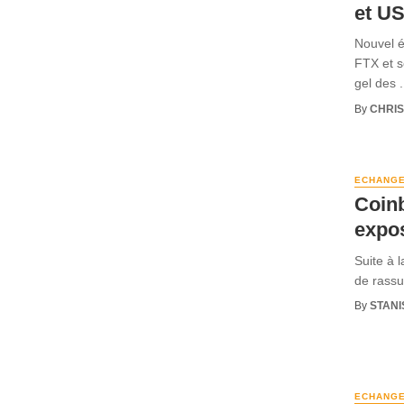
et U
Nouvel é
FTX et s
gel des .
By
CHRI
ECHANG
Coinb
expo
Suite à 
de rassur
By
STANI
ECHANG