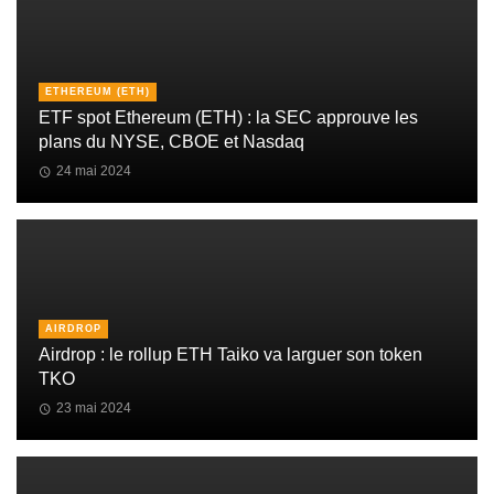
ETHEREUM (ETH)
ETF spot Ethereum (ETH) : la SEC approuve les
plans du NYSE, CBOE et Nasdaq
24 mai 2024
AIRDROP
Airdrop : le rollup ETH Taiko va larguer son token
TKO
23 mai 2024