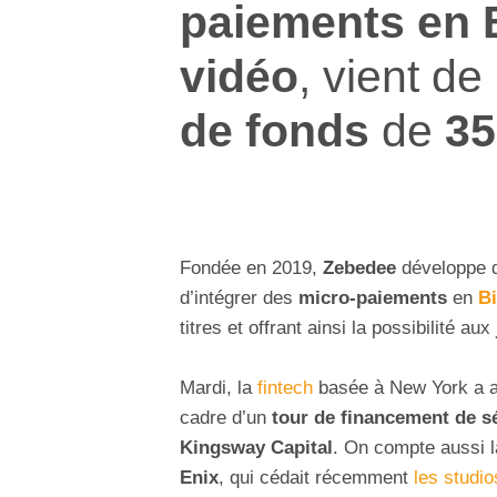
paiements en 
vidéo
, vient d
de fonds
de
35
Fondée en 2019,
Zebedee
développe d
d’intégrer des
micro-paiements
en
Bi
titres et offrant ainsi la possibilité aux
Mardi, la
fintech
basée à New York a a
cadre d’un
tour de financement de s
Kingsway Capital
. On compte aussi l
Enix
, qui cédait récemment
les studi