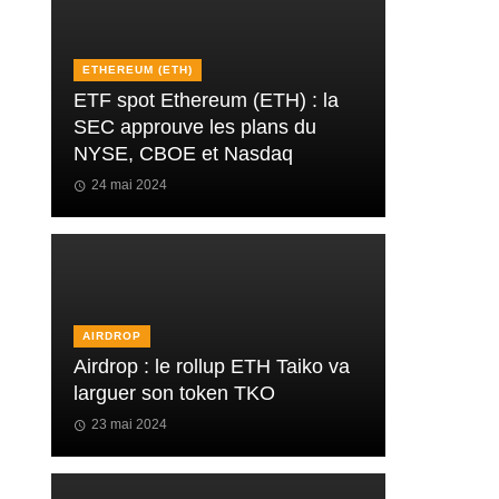
ETHEREUM (ETH)
ETF spot Ethereum (ETH) : la
SEC approuve les plans du
NYSE, CBOE et Nasdaq
24 mai 2024
AIRDROP
Airdrop : le rollup ETH Taiko va
larguer son token TKO
23 mai 2024