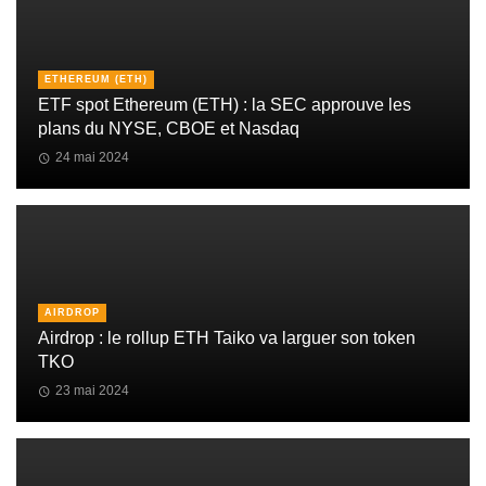
ETHEREUM (ETH)
ETF spot Ethereum (ETH) : la SEC approuve les
plans du NYSE, CBOE et Nasdaq
24 mai 2024
AIRDROP
Airdrop : le rollup ETH Taiko va larguer son token
TKO
23 mai 2024