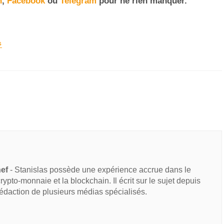
n
,
Facebook
ou
Telegram
pour ne rien manquer
.
S
hef
- Stanislas possède une expérience accrue dans le
 crypto-monnaie et la blockchain. Il écrit sur le sujet depuis
rédaction de plusieurs médias spécialisés.