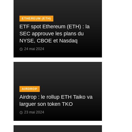
ETHEREUM (ETH)
ETF spot Ethereum (ETH) : la
SEC approuve les plans du
NYSE, CBOE et Nasdaq
24 mai 2024
AIRDROP
Airdrop : le rollup ETH Taiko va
larguer son token TKO
23 mai 2024