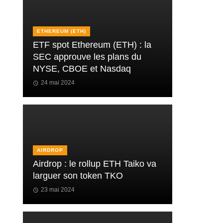
ETHEREUM (ETH)
ETF spot Ethereum (ETH) : la
SEC approuve les plans du
NYSE, CBOE et Nasdaq
24 mai 2024
AIRDROP
Airdrop : le rollup ETH Taiko va
larguer son token TKO
23 mai 2024