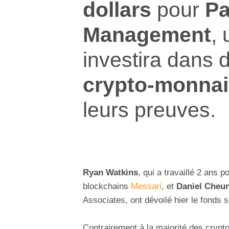
dollars
pour
Pa
Management
,
investira dans
crypto-monna
leurs preuves.
Ryan Watkins
, qui a travaillé 2 ans 
blockchains
Messari
, et
Daniel Cheu
Associates, ont dévoilé hier le fonds 
Contrairement à la majorité des crypt