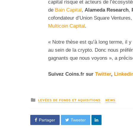
capital risque et acteurs de l’écosys
de
Bain Capital
,
Alameda Research
,
cofondateur d’Union Square Ventures
Multicoin Capital
.
« Notre thèse est qu’à long terme, il
au sein de la crypto. Donc nous préfér
gagnants que nous voyons », a précisé
Suivez
Coins
.fr sur
Twitter
,
Linkedi
LEVÉES DE FONDS ET AQUISITIONS
NEWS
Partager
Tweeter