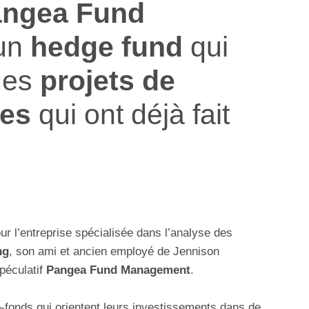
ngea Fund
 un
hedge fund
qui
 des
projets de
ies
qui ont déjà fait
pour l’entreprise spécialisée dans l’analyse des
ng
, son ami et ancien employé de Jennison
spéculatif
Pangea Fund Management
.
o-fonds qui orientent leurs investissements dans de