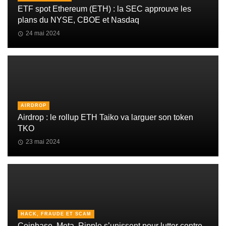
ETF spot Ethereum (ETH) : la SEC approuve les
plans du NYSE, CBOE et Nasdaq
24 mai 2024
AIRDROP
Airdrop : le rollup ETH Taiko va larguer son token
TKO
23 mai 2024
HACK, FRAUDE ET SCAM
Coinbase, Meta, Ripple s’unissent pour lutter contre