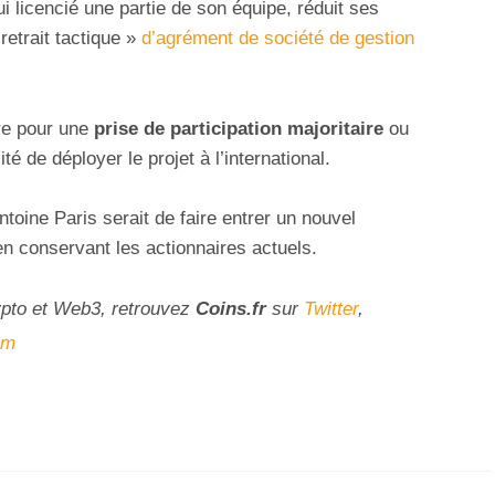
i licencié une partie de son équipe, réduit ses
etrait tactique
»
d’agrément de société de gestion
re pour une
prise de participation majoritaire
ou
té de déployer le projet à l’international.
toine Paris serait de faire entrer un nouvel
en conservant les actionnaires actuels.
ypto et Web3, retrouvez
Coins
.fr
sur
Twitter
,
am