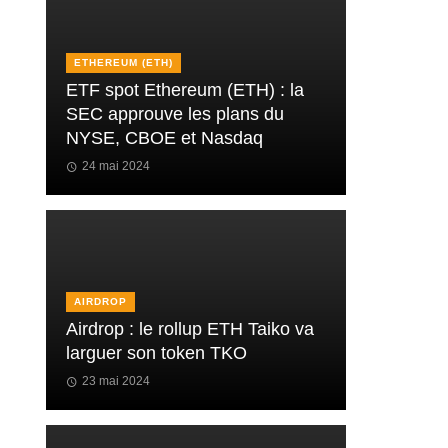
ETHEREUM (ETH)
ETF spot Ethereum (ETH) : la
SEC approuve les plans du
NYSE, CBOE et Nasdaq
24 mai 2024
AIRDROP
Airdrop : le rollup ETH Taiko va
larguer son token TKO
23 mai 2024