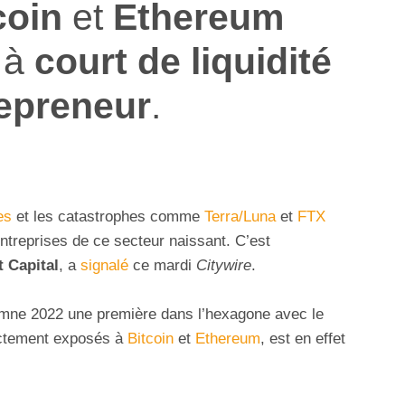
coin
et
Ethereum
t à
court de liquidité
epreneur
.
es
et les catastrophes comme
Terra/Luna
et
FTX
ntreprises de ce secteur naissant. C’est
 Capital
, a
signalé
ce mardi
Citywire
.
tomne 2022 une première dans l’hexagone avec le
ctement exposés à
Bitcoin
et
Ethereum
, est en effet