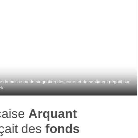
ée de baisse ou de stagnation des cours et de sentiment négatif sur
ck
çaise
Arquant
nçait des
fonds