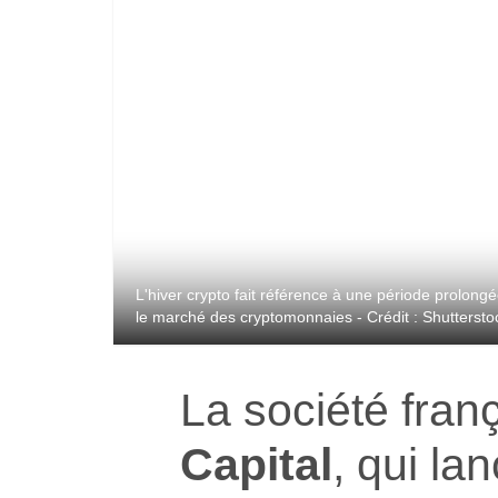
L'hiver crypto fait référence à une période prolong
le marché des cryptomonnaies - Crédit : Shuttersto
La société fran
Capital
, qui la