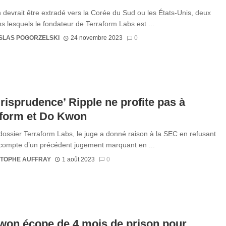
devrait être extradé vers la Corée du Sud ou les États-Unis, deux
s lesquels le fondateur de Terraform Labs est ...
SLAS POGORZELSKI
24 novembre 2023
0
urisprudence’ Ripple ne profite pas à
aform et Do Kwon
dossier Terraform Labs, le juge a donné raison à la SEC en refusant
 compte d’un précédent jugement marquant en ...
STOPHE AUFFRAY
1 août 2023
0
won écope de 4 mois de prison pour