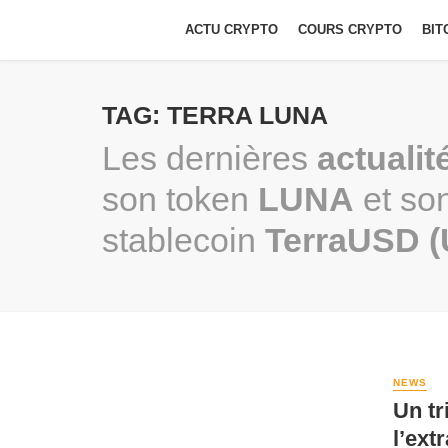
ACTU CRYPTO
COURS CRYPTO
BIT
TAG: TERRA LUNA
Les dernières
actualit
son token
LUNA
et son
stablecoin
TerraUSD (
NEWS
Un t
l’ext