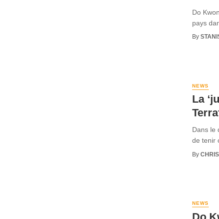
Do Kwon 
pays dan
By
STANI
NEWS
La ‘j
Terr
Dans le 
de tenir
By
CHRI
NEWS
Do K