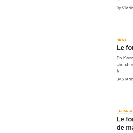
By
STANI
NEWS
Le fo
Do Kwon 
chercher
à ...
By
STANI
ECHANG
Le fo
de m