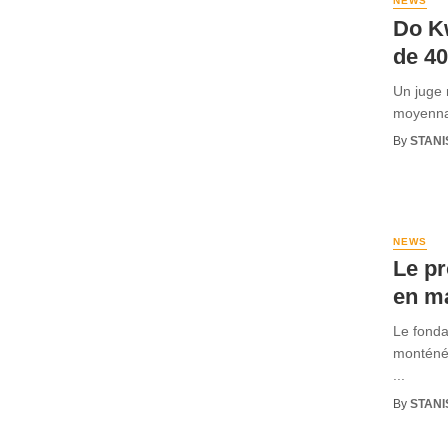
NEWS
Do Kw
de 40
Un juge 
moyennan
By
STANI
NEWS
Le p
en m
Le fonda
monténég
...
By
STANI