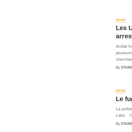
NEWS
Les U
arres
Arrêté h
plusieur
cherchen
By
STANI
NEWS
Le fu
La polic
Labs. Ce 
By
STANI