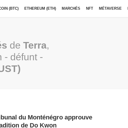
COIN (BTC)
ETHEREUM (ETH)
MARCHÉS
NFT
MÉTAVERSE
és
de
Terra
,
 - défunt -
UST)
ribunal du Monténégro approuve
radition de Do Kwon