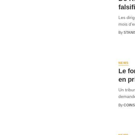
falsi
Les diri
mois d’e
By
STANI
NEWS
Le fo
en pr
Un tribu
demande 
By
COINS