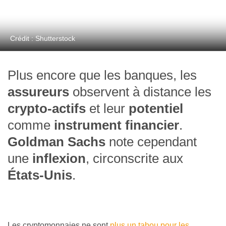
Crédit : Shutterstock
Plus encore que les banques, les
assureurs
observent à distance les
crypto-actifs
et leur
potentiel
comme
instrument financier
.
Goldman Sachs
note cependant
une
inflexion
, circonscrite aux
États-Unis
.
Les cryptomonnaies ne sont
plus un tabou pour les