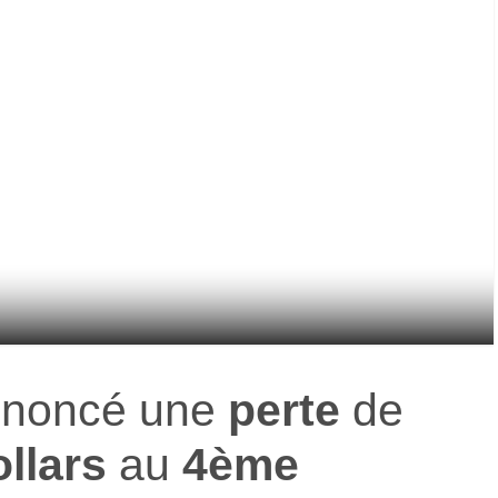
nnoncé une
perte
de
ollars
au
4ème