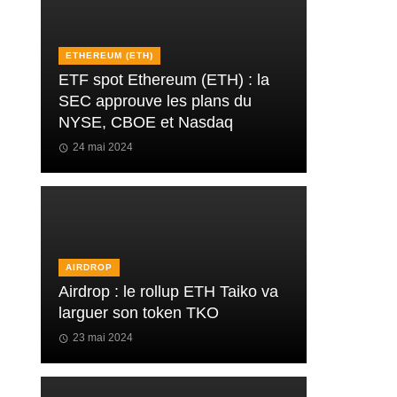
ETHEREUM (ETH)
ETF spot Ethereum (ETH) : la
SEC approuve les plans du
NYSE, CBOE et Nasdaq
24 mai 2024
AIRDROP
Airdrop : le rollup ETH Taiko va
larguer son token TKO
23 mai 2024