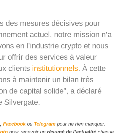
s des mesures décisives pour
nnement actuel, notre mission n’a
ns en l’industrie crypto et nous
r offrir des services à valeur
ux clients
institutionnels
. À cette
ns à maintenir un bilan très
on de capital solide”, a déclaré
e Silvergate.
,
Facebook
ou
Telegram
pour ne rien manquer.
ypto
pour recevoir un
résumé de l’actualité
chaque