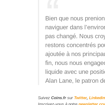
Bien que nous prenion
naviguer dans l’enviro
pas changé. Nous croyo
restons concentrés pou
ajoutée à nos principa
fin, nous nous engageo
liquide avec une positi
Alan Lane, le patron d
Suivez
Coins
.fr
sur
Twitter
,
Linkedin
Inscrivez-vous à notre
newsletter cr