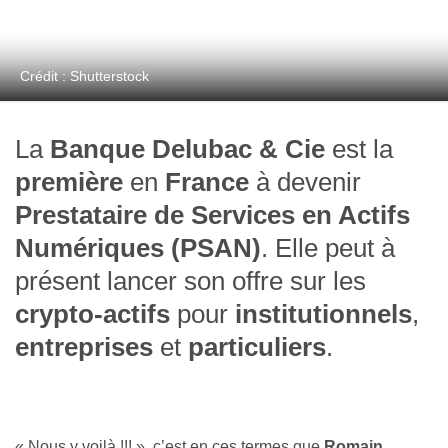
Crédit : Shutterstock
La
Banque Delubac & Cie
est la
première
en
France
à devenir
Prestataire de Services en Actifs
Numériques (PSAN)
. Elle peut à
présent lancer son offre sur les
crypto-actifs
pour
institutionnels
,
entreprises
et
particuliers
.
« Nous y voilà !!! », c’est en ces termes que
Romain