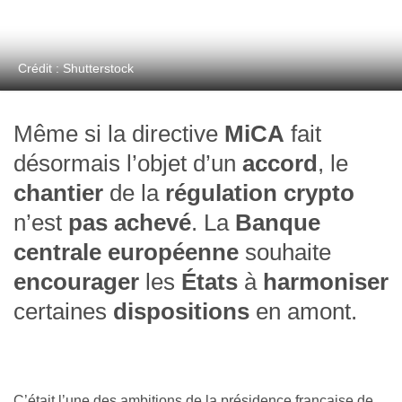
Crédit : Shutterstock
Même si la directive
MiCA
fait
désormais l’objet d’un
accord
, le
chantier
de la
régulation crypto
n’est
pas achevé
. La
Banque
centrale européenne
souhaite
encourager
les
États
à
harmoniser
certaines
dispositions
en amont.
C’était l’une des ambitions de la présidence française de