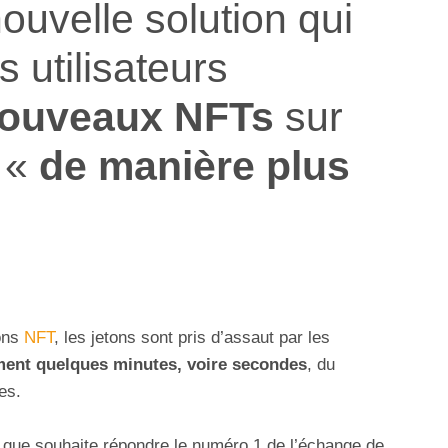
ouvelle solution qui
s utilisateurs
ouveaux NFTs
sur
 «
de manière plus
ions
NFT
, les jetons sont pris d’assaut par les
ment quelques minutes, voire secondes
, du
es.
que souhaite répondre le numéro 1 de l’échange de