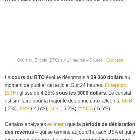
Cours du Bitcoin (BTC) sur 24 heures – Source :
Coinbase
Le
cours du BTC
évolue désormais à
39 060 dollars
au
moment de publier cet article. Sur 24 heures,
Ethereum
(ETH)
glisse de 4,25%
sous les 3000 dollars
. Le constat
est similaire pour la majorité des principaux altcoins.
BNB
(-3%),
XRP
(-4,6%),
SOL
(-5.2%) et
ADA
(-6,5%).
Certains analystes
estiment
que la
période de déclaration
des revenus
– qui se termine aujourd’hui aux USA et qui a
récemment démarré chez nous – a
poussé les prix vers