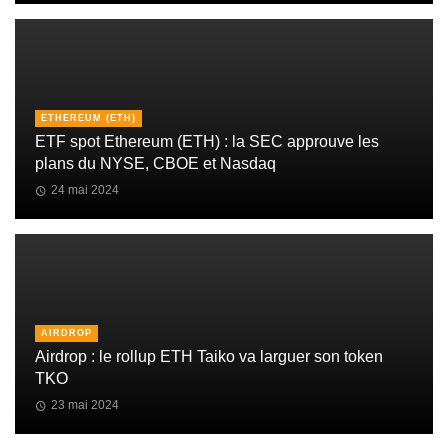
ETHEREUM (ETH)
ETF spot Ethereum (ETH) : la SEC approuve les
plans du NYSE, CBOE et Nasdaq
24 mai 2024
AIRDROP
Airdrop : le rollup ETH Taiko va larguer son token
TKO
23 mai 2024