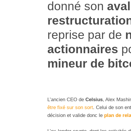
donné son
aval
restructuratio
reprise par de
actionnaires
po
mineur de bitc
L’ancien CEO de
Celsius
, Alex Mashi
être fixé sur son sort
. Celui de son en
décision et valide donc le
plan de rel