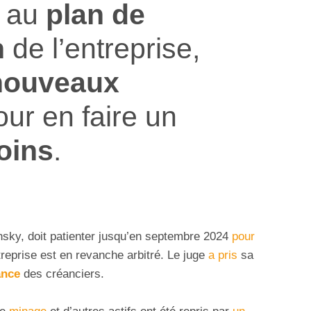
au
plan de
n
de l’entreprise,
nouveaux
ur en faire un
oins
.
nsky, doit patienter jusqu’en septembre 2024
pour
treprise est en revanche arbitré. Le juge
a pris
sa
ance
des créanciers.