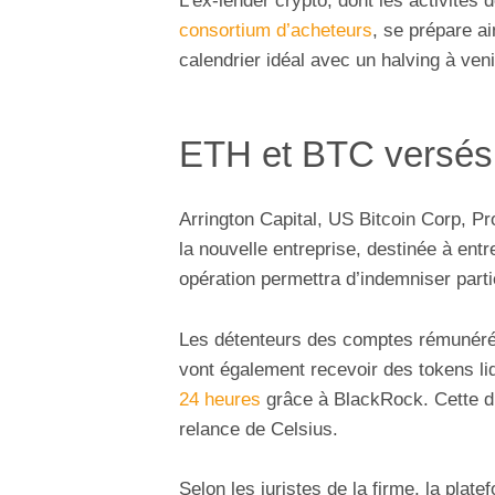
L’ex-lender crypto, dont les activités 
consortium d’acheteurs
, se prépare a
calendrier idéal avec un halving à veni
ETH et BTC versés à
Arrington Capital, US Bitcoin Corp, P
la nouvelle entreprise, destinée à en
opération permettra d’indemniser parti
Les détenteurs des comptes rémunérés,
vont également recevoir des tokens l
24 heures
grâce à BlackRock. Cette dis
relance de Celsius.
Selon les juristes de la firme, la plat