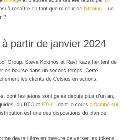
de
minage
et d’autres actifs ont été repris par
un
insi à renaître en tant que mineur de
bitcoins
– un
r ?
 partir de janvier 2024
roof Group, Steve Kokinos et Ravi Kaza héritent de
trer en bourse dans un second temps. Cette
ellement les clients de Celsius en actions.
 dont les jetons sont gelés depuis plus d’un an,
iquides, du BTC et
ETH
– dont le cours
a flambé sur
tribution est une des dispositions du plan de
eforme devrait être en mesure de verser les tokens