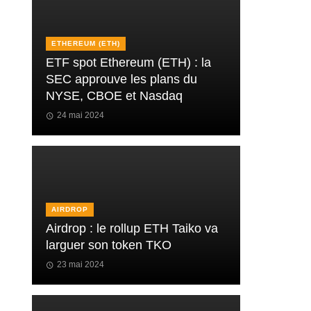
ETHEREUM (ETH)
ETF spot Ethereum (ETH) : la
SEC approuve les plans du
NYSE, CBOE et Nasdaq
24 mai 2024
AIRDROP
Airdrop : le rollup ETH Taiko va
larguer son token TKO
23 mai 2024