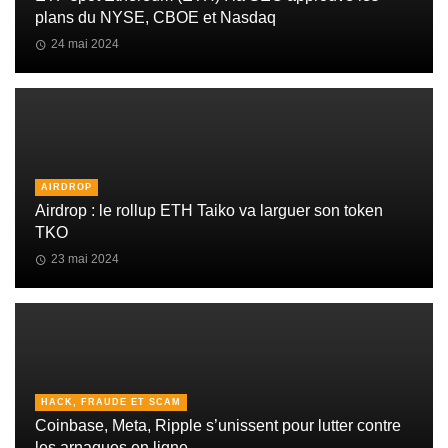
plans du NYSE, CBOE et Nasdaq
24 mai 2024
AIRDROP
Airdrop : le rollup ETH Taiko va larguer son token
TKO
23 mai 2024
HACK, FRAUDE ET SCAM
Coinbase, Meta, Ripple s’unissent pour lutter contre
les arnaques en ligne