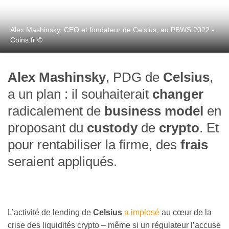
Alex Mashinsky, CEO et fondateur de Celsius, au PBWS 2022 -
Coins.fr ©
Alex Mashinsky
, PDG de
Celsius
,
a un plan : il souhaiterait
changer
radicalement de
business model
en
proposant du
custody
de
crypto
. Et
pour rentabiliser la firme, des
frais
seraient appliqués.
L’activité de lending de
Celsius
a implosé
au cœur de la
crise des liquidités crypto – même si un régulateur l’accuse