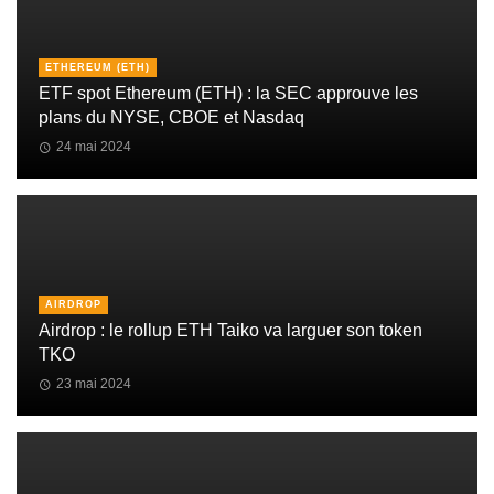
ETHEREUM (ETH)
ETF spot Ethereum (ETH) : la SEC approuve les
plans du NYSE, CBOE et Nasdaq
24 mai 2024
AIRDROP
Airdrop : le rollup ETH Taiko va larguer son token
TKO
23 mai 2024