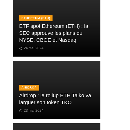
ETHEREUM (ETH)
ETF spot Ethereum (ETH) : la
SEC approuve les plans du
NYSE, CBOE et Nasdaq
24 mai 2024
AIRDROP
Airdrop : le rollup ETH Taiko va
larguer son token TKO
23 mai 2024