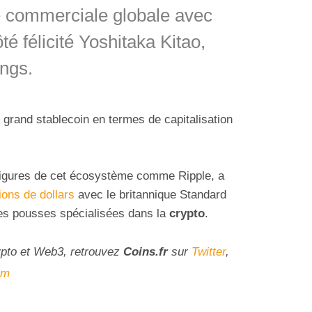
e commerciale globale avec
té félicité Yoshitaka Kitao,
ings.
 grand stablecoin en termes de capitalisation
figures de cet écosystème comme Ripple, a
ions de dollars
avec le britannique Standard
nes pousses spécialisées dans la
crypto
.
ypto et Web3, retrouvez
Coins
.fr
sur
Twitter
,
am