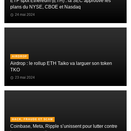
ETF spot Ethereum (ETH) : la SEC approuve les
plans du NYSE, CBOE et Nasdaq
24 mai 2024
AIRDROP
Airdrop : le rollup ETH Taiko va larguer son token
TKO
23 mai 2024
HACK, FRAUDE ET SCAM
Coinbase, Meta, Ripple s’unissent pour lutter contre