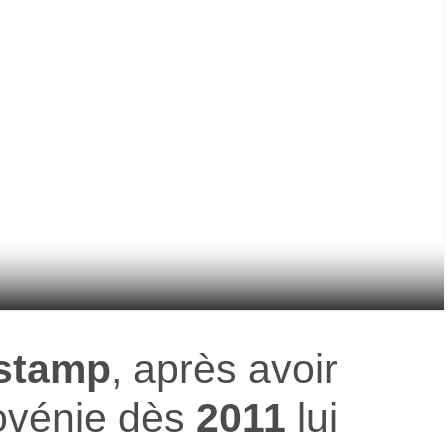
tstamp
, après avoir
lovénie dès
2011
lui