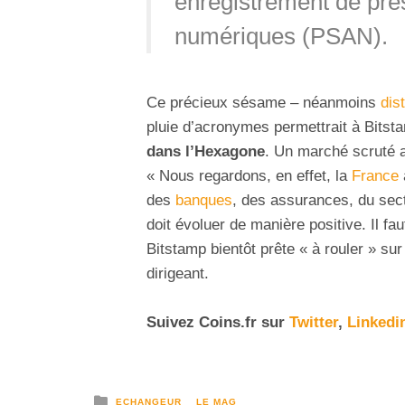
enregistrement de pres
numériques (PSAN).
Ce précieux sésame – néanmoins
dis
pluie d’acronymes permettrait à Bits
dans l’Hexagone
. Un marché scruté a
« Nous regardons, en effet, la
France
des
banques
, des assurances, du sect
doit évoluer de manière positive. Il fa
Bitstamp bientôt prête « à rouler » su
dirigeant.
Suivez
Coins
.fr sur
Twitter
,
Linkedi
ECHANGEUR
LE MAG