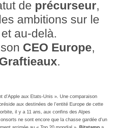
atut de
précurseur
,
des ambitions sur le
 et au-delà.
 son
CEO Europe
,
Graftieaux
.
ent d’Apple aux Etats-Unis ». Une comparaison
préside aux destinées de l’entité Europe de cette
rbite, il y a 11 ans, aux confins des Alpes
consorts ne sont encore que la chasse gardée d’un
idement arrimée au « Top 20 mondial »,
Bitstamp
a