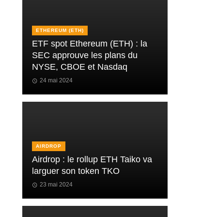
ETHEREUM (ETH)
ETF spot Ethereum (ETH) : la
SEC approuve les plans du
NYSE, CBOE et Nasdaq
24 mai 2024
AIRDROP
Airdrop : le rollup ETH Taiko va
larguer son token TKO
23 mai 2024