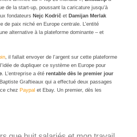
e de la start-up, poussant la caricature jusqu’à
deux fondateurs
Nejc Kodrič
et
Damijan Merlak
e de paix niché en Europe centrale. L’entité
ne alternative à la plateforme dominante – et
oin
, il fallait envoyer de l’argent sur cette plateforme
l’idée de dupliquer ce système en Europe pour
e
. L’entreprise a été
rentable dès le premier jour
Baptiste Graftieaux qui a effectué deux passages
nce chez
Paypal
et Ebay. Un premier, dès les
ors que huit salariés et mon travail