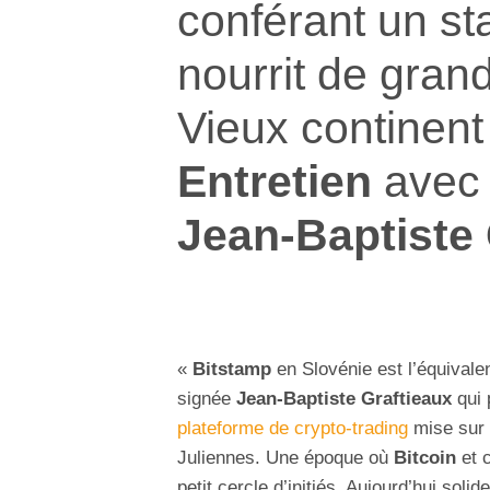
conférant un st
nourrit de gran
Vieux continent
Entretien
avec
Jean-Baptiste 
«
Bitstamp
en Slovénie est l’équival
signée
Jean-Baptiste Graftieaux
qui 
plateforme de crypto-trading
mise sur o
Juliennes. Une époque où
Bitcoin
et 
petit cercle d’initiés. Aujourd’hui sol