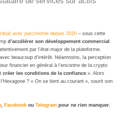
tataire de services sur actifs
tribué avec parcimonie depuis 2020
– sous cette
tamp
d’accélérer son développement commercial
ttentivement par l’état-major de la plateforme.
avec beaucoup d’intérêt. Néanmoins, la perception
eur financier en général à l’encontre de la crypto
ut
créer les conditions de la confiance
». Alors
r l’Hexagone ? « On se tient au courant », sourit son
n
,
Facebook
ou
Telegram
pour ne rien manquer
.