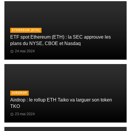
ETHEREUM (ETH)
ETF spot Ethereum (ETH) : la SEC approuve les
plans du NYSE, CBOE et Nasdaq
24 mai 2024
AIRDROP
Airdrop : le rollup ETH Taiko va larguer son token
TKO
23 mai 2024