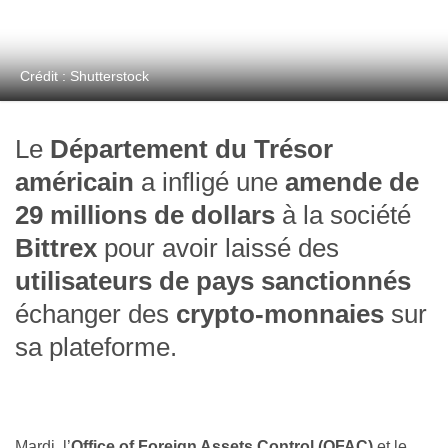
Crédit : Shutterstock
Le
Département du Trésor
américain
a infligé une
amende de
29 millions de dollars
à la société
Bittrex
pour avoir laissé des
utilisateurs de pays sanctionnés
échanger des
crypto-monnaies
sur
sa plateforme.
Mardi, l’
Office of Foreign Assets Control (OFAC)
et le