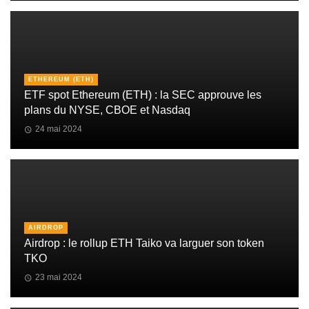
ETHEREUM (ETH)
ETF spot Ethereum (ETH) : la SEC approuve les
plans du NYSE, CBOE et Nasdaq
24 mai 2024
AIRDROP
Airdrop : le rollup ETH Taiko va larguer son token
TKO
23 mai 2024