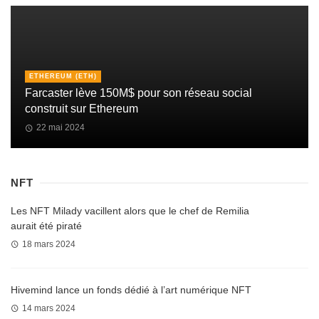
ETHEREUM (ETH)
Farcaster lève 150M$ pour son réseau social
construit sur Ethereum
22 mai 2024
NFT
Les NFT Milady vacillent alors que le chef de Remilia
aurait été piraté
18 mars 2024
Hivemind lance un fonds dédié à l’art numérique NFT
14 mars 2024