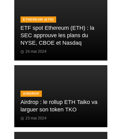
ETHEREUM (ETH)
ETF spot Ethereum (ETH) : la
SEC approuve les plans du
NYSE, CBOE et Nasdaq
24 mai 2024
AIRDROP
Airdrop : le rollup ETH Taiko va
larguer son token TKO
23 mai 2024