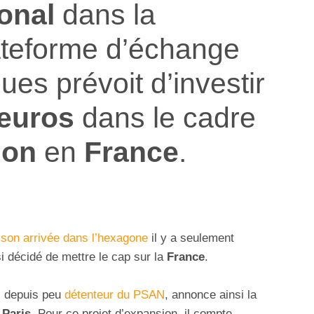
onal
dans la
ateforme d’échange
ues prévoit d’investir
’euros
dans le cadre
ion
en
France
.
 son arrivée dans l’hexagone
il y a seulement
i décidé de mettre le cap sur la
France
.
, depuis peu
détenteur du PSAN
, annonce ainsi la
 Paris.
Pour ce projet d’expansion, il compte