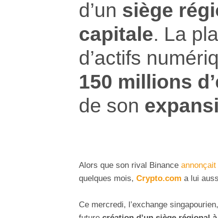
d’un
siège régi
capitale
. La pl
d’actifs numériq
150 millions d
de son
expans
Alors que son rival Binance
annonçait
quelques mois,
Crypto.com
a lui auss
Ce mercredi, l’exchange singapourien
future
création d’un siège régional à