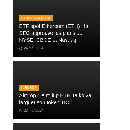
ETHEREUM (ETH)
ETF spot Ethereum (ETH) : la
SEC approuve les plans du
NYSE, CBOE et Nasdaq
24 mai 2024
AIRDROP
Airdrop : le rollup ETH Taiko va
larguer son token TKO
23 mai 2024