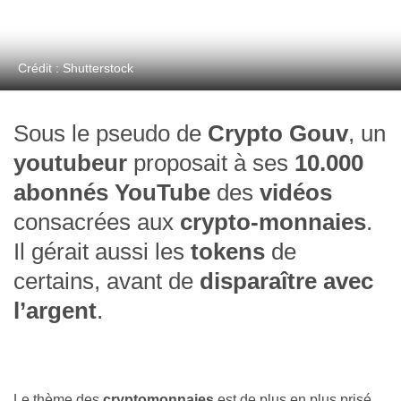
Crédit : Shutterstock
Sous le pseudo de
Crypto Gouv
, un
youtubeur
proposait à ses
10.000
abonnés YouTube
des
vidéos
consacrées aux
crypto-monnaies
.
Il gérait aussi les
tokens
de
certains, avant de
disparaître avec
l’argent
.
Le thème des
cryptomonnaies
est de plus en plus prisé