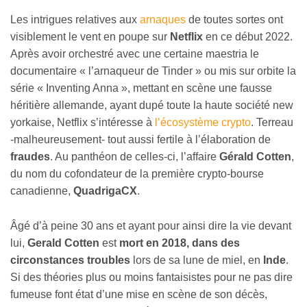
Les intrigues relatives aux
arnaques
de toutes sortes ont
visiblement le vent en poupe sur
Netflix
en ce début 2022.
Après avoir orchestré avec une certaine maestria le
documentaire « l’arnaqueur de Tinder » ou mis sur orbite la
série « Inventing Anna », mettant en scène une fausse
héritière allemande, ayant dupé toute la haute société new
yorkaise, Netflix s’intéresse à
l’écosystème crypto
. Terreau
-malheureusement- tout aussi fertile à l’élaboration de
fraudes
. Au panthéon de celles-ci, l’affaire
Gérald Cotten
,
du nom du cofondateur de la première crypto-bourse
canadienne,
QuadrigaCX
.
Âgé d’à peine 30 ans et ayant pour ainsi dire la vie devant
lui,
Gerald Cotten
est
mort en 2018, dans des
circonstances troubles
lors de sa lune de miel, en
Inde
.
Si des théories plus ou moins fantaisistes pour ne pas dire
fumeuse font état d’une mise en scène de son décès,