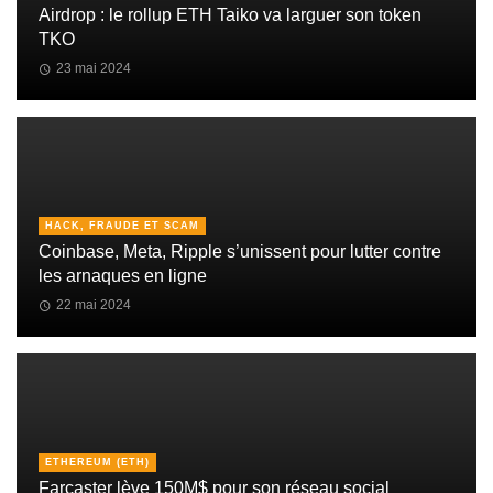
Airdrop : le rollup ETH Taiko va larguer son token
TKO
23 mai 2024
HACK, FRAUDE ET SCAM
Coinbase, Meta, Ripple s’unissent pour lutter contre
les arnaques en ligne
22 mai 2024
ETHEREUM (ETH)
Farcaster lève 150M$ pour son réseau social