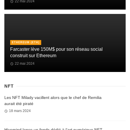
22 mai 2024
ETHEREUM (ETH)
Farcaster lève 150M$ pour son réseau social
construit sur Ethereum
22 mai 2024
NFT
Les NFT Milady vacillent alors que le chef de Remilia
aurait été piraté
18 mars 2024
Hivemind lance un fonds dédié à l’art numérique NFT