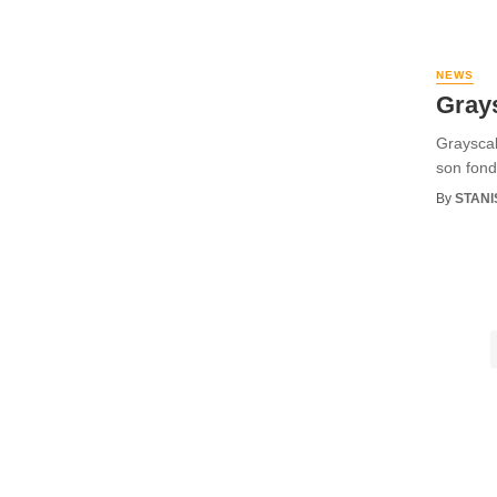
NEWS
Grays
Grayscal
son fond
By
STANI