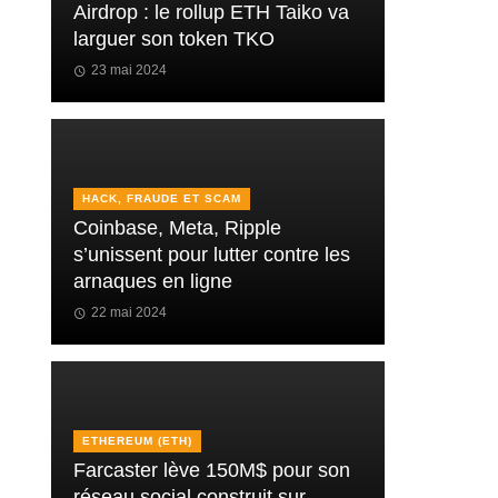
Airdrop : le rollup ETH Taiko va
larguer son token TKO
23 mai 2024
HACK, FRAUDE ET SCAM
Coinbase, Meta, Ripple
s’unissent pour lutter contre les
arnaques en ligne
22 mai 2024
ETHEREUM (ETH)
Farcaster lève 150M$ pour son
réseau social construit sur