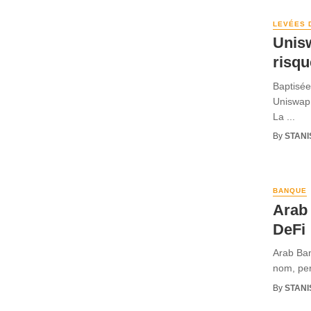
LEVÉES 
Unisw
risqu
Baptisée
Uniswap 
La ...
By
STANI
BANQUE
Arab 
DeFi
Arab Ban
nom, per
By
STANI