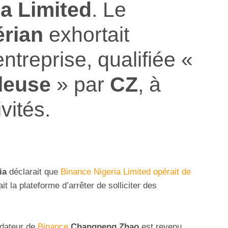
a Limited
. Le
érian
exhortait
ntreprise, qualifiée «
uleuse
» par
CZ
, à
vités.
ia
déclarait que
Binance Nigeria Limited opérait de
t la plateforme d’arrêter de solliciter des
ndateur de
Binance
Changpeng Zhao
est revenu