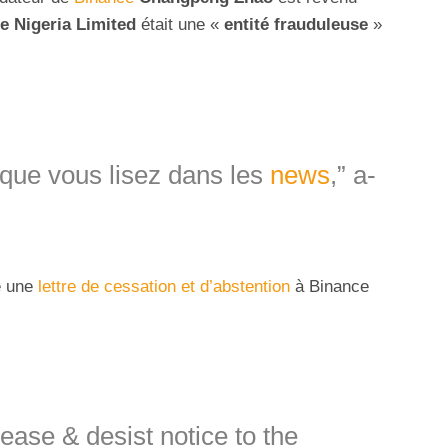
e Nigeria Limited
était une «
entité frauduleuse
»
 que vous lisez dans les
news
,” a-
é une
lettre de cessation et d’abstention
à Binance
ase & desist notice to the