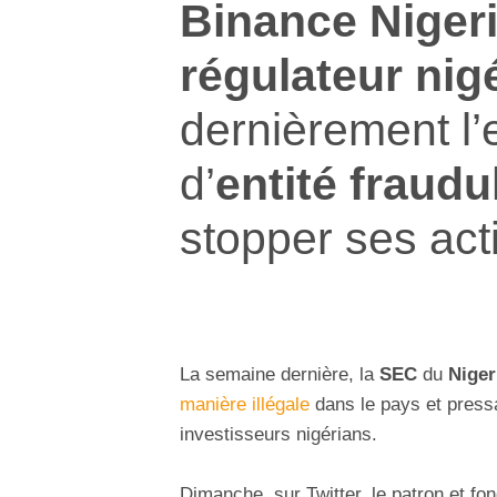
Binance Nigeri
régulateur nig
dernièrement l’e
d’
entité fraud
stopper ses acti
La semaine dernière, la
SEC
du
Niger
manière illégale
dans le pays et pressai
investisseurs nigérians.
Dimanche, sur Twitter, le patron et fo