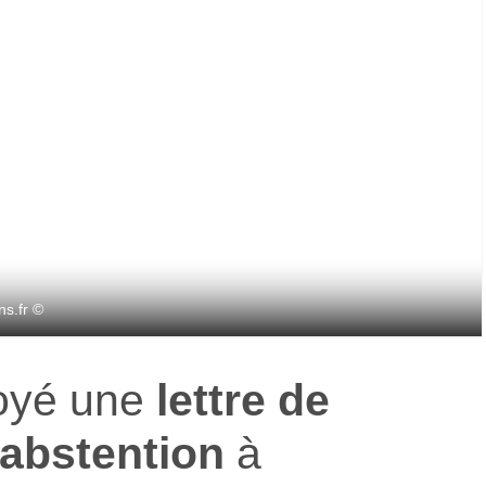
s.fr ©
oyé une
lettre de
’abstention
à