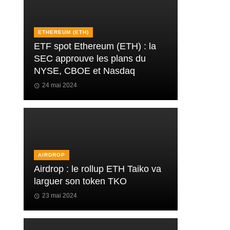
ETHEREUM (ETH)
ETF spot Ethereum (ETH) : la
SEC approuve les plans du
NYSE, CBOE et Nasdaq
24 mai 2024
AIRDROP
Airdrop : le rollup ETH Taiko va
larguer son token TKO
23 mai 2024